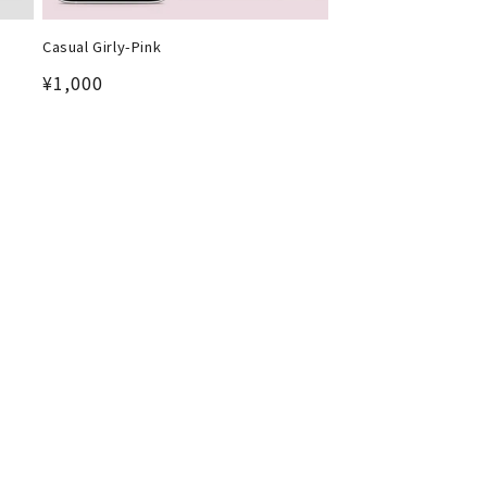
Casual Girly-Pink
通
¥1,000
常
価
格