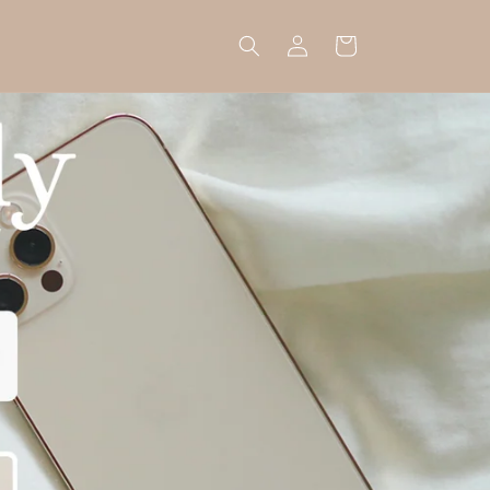
ロ
カ
グ
ー
イ
ト
ン