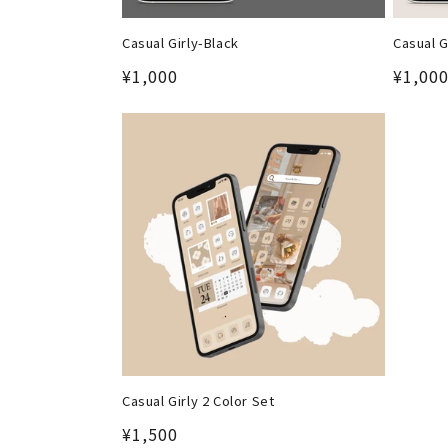
Casual Girly-Black
Casual G
通
¥1,000
通
¥1,00
常
常
価
価
格
格
Casual Girly 2 Color Set
通
¥1,500