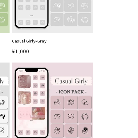
Casual Girly-Gray
通
¥1,000
常
価
格