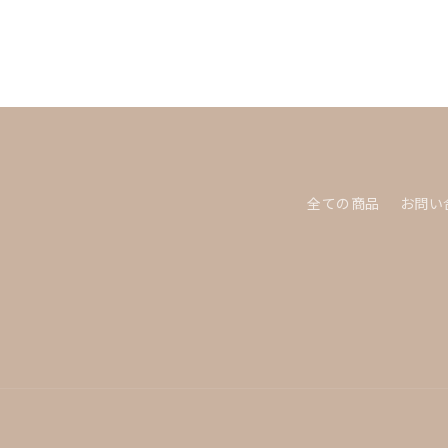
常
価
格
全ての商品
お問い