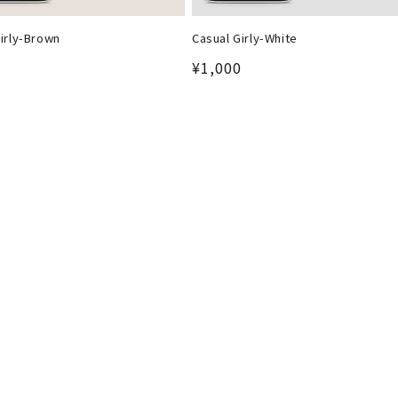
irly-Brown
Casual Girly-White
0
通
¥1,000
常
価
格