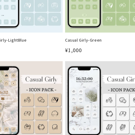
irly-LightBlue
Casual Girly-Green
0
通
¥1,000
常
価
格